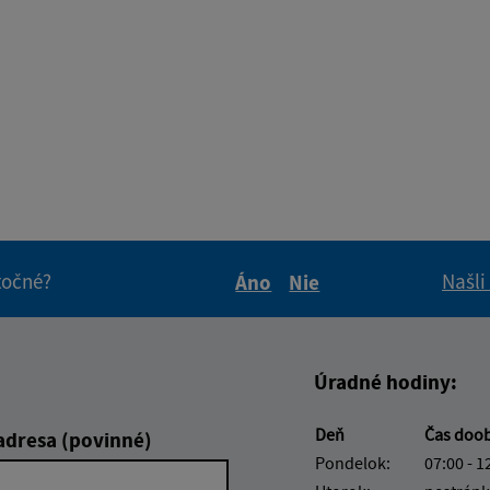
itočné?
Našli
Áno
Nie
Boli tieto informácie pre 
Boli tieto informáci
Úradné hodiny:
Deň
Čas doo
adresa (povinné)
Pondelok:
07:00 - 1