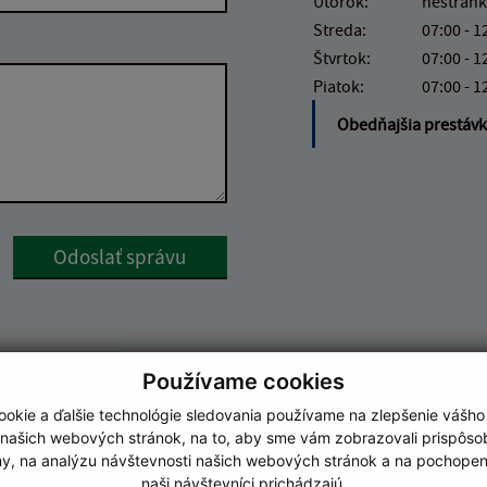
Utorok:
nestránk
Streda:
07:00 - 1
Štvrtok:
07:00 - 1
Piatok:
07:00 - 1
Obedňajšia prestáv
Google reCaptcha Response
Odoslať správu
Používame cookies
okie a ďalšie technológie sledovania používame na zlepšenie vášho
 našich webových stránok, na to, aby sme vám zobrazovali prispôs
my, na analýzu návštevnosti našich webových stránok a na pochopeni
naši návštevníci prichádzajú.