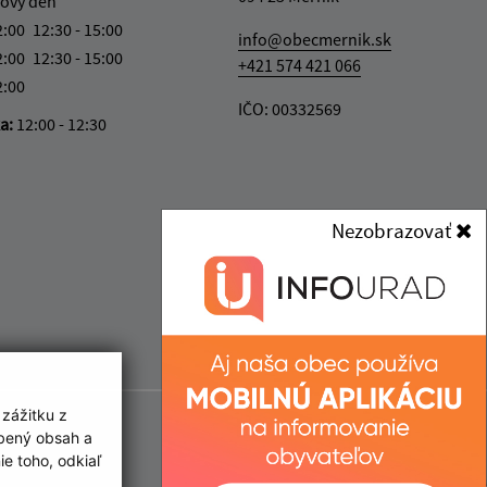
ový deň
2:00
12:30 - 15:00
info@obecmernik.sk
2:00
12:30 - 15:00
+421 574 421 066
2:00
IČO: 00332569
ka:
12:00 - 12:30
Nezobrazovať
 zážitku z
obený obsah a
e toho, odkiaľ