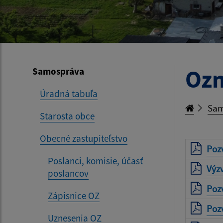
Oz
Samospráva
Úradná tabuľa
Sam
Starosta obce
Obecné zastupiteľstvo
Poz
Poslanci, komisie, účasť
Výzv
poslancov
Poz
Zápisnice OZ
Poz
Uznesenia OZ