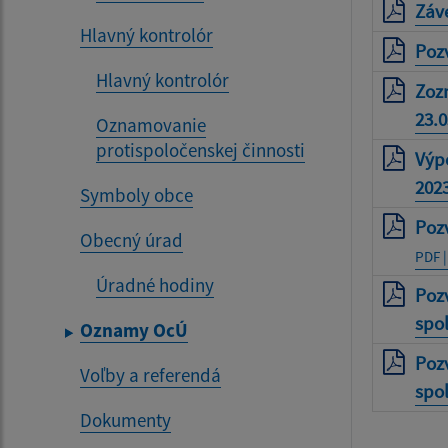
Záve
Hlavný kontrolór
Poz
Hlavný kontrolór
Zoz
23.0
Oznamovanie
protispoločenskej činnosti
Výp
202
Symboly obce
Poz
Obecný úrad
PDF |
Úradné hodiny
Poz
spol
Oznamy OcÚ
Poz
Voľby a referendá
spo
Dokumenty