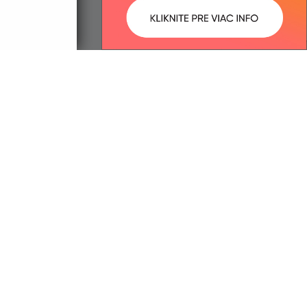
ované:
Správca obsahu:
14:38 hod.
Správca obsahu je Obec Merník.
Vytvorené v súlade s
Jednotným
dizajn manuálom elektronických
služieb.