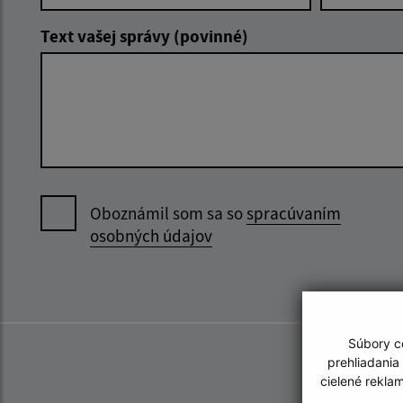
Text vašej správy (povinné)
Oboznámil som sa so
spracúvaním
osobných údajov
Súbory co
prehliadania
cielené rekla