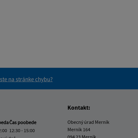
 ste na stránke chybu?
vás užitočné?
e pre vás užitočné?
Kontakt:
Obecný úrad Merník
beda
Čas poobede
Merník 164
2:00
12:30 - 15:00
094 23 Merník