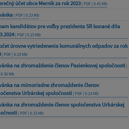
rečný účet obce Merník za rok 2023
| PDF | 0.41 Mb
vánka
| PDF | 0.23 Mb
nam kandidátov pre voľby prezidenta SR konané dňa
3.2024
| PDF | 0.23 Mb
očet úrovne vytriedenenia komunálnych odpadov za rok
3
| PDF | 0.23 Mb
vánka na zhromaždenie členov Pasienkovej spoločnosti
|
 0.36 Mb
vánka na mimoriadne zhromaždenie členov
očenstva Urbárskej spoločnosti
| PDF | 0.23 Mb
vánka na zhromaždenie členov spoločenstva Urbárskej
ločnosti
| PDF | 0.23 Mb