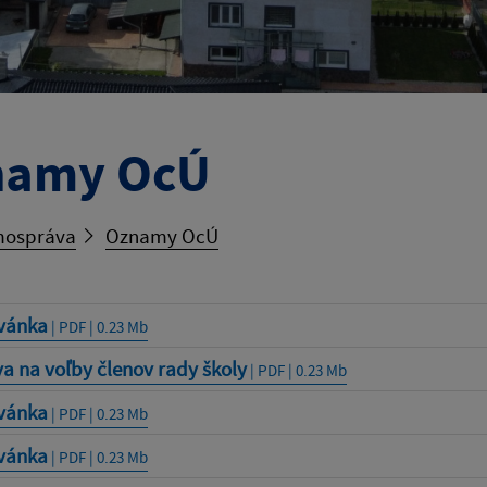
namy OcÚ
ospráva
Oznamy OcÚ
vánka
| PDF | 0.23 Mb
a na voľby členov rady školy
| PDF | 0.23 Mb
vánka
| PDF | 0.23 Mb
vánka
| PDF | 0.23 Mb