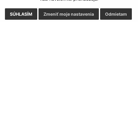
SÚHLASÍM
Zmeniť moje nastavenia
Odmietam
Rýchle odkazy:
Aktualiz
nku
Naša obec
31.07.2026 
História
RSS
Fotogaléria
Školstvo