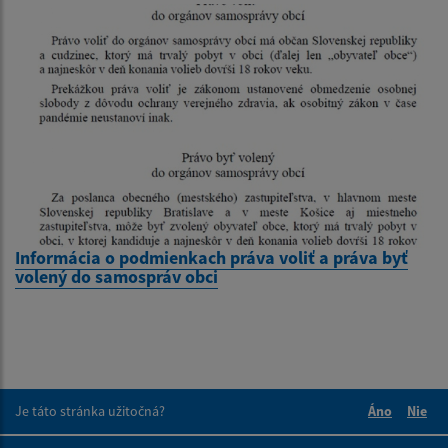
Informácia o podmienkach práva voliť a práva byť
volený do samospráv obci
Je táto stránka užitočná?
Áno
Nie
Boli tieto 
Boli 