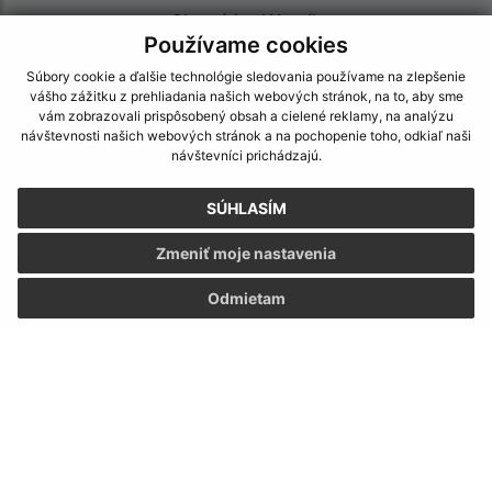
Obecný úrad Merník
Používame cookies
Merník 164
094 23 Merník
Súbory cookie a ďalšie technológie sledovania používame na zlepšenie
vášho zážitku z prehliadania našich webových stránok, na to, aby sme
info@obecmernik.sk
vám zobrazovali prispôsobený obsah a cielené reklamy, na analýzu
návštevnosti našich webových stránok a na pochopenie toho, odkiaľ naši
+421 574 421 066
návštevníci prichádzajú.
IČO: 00332569
SÚHLASÍM
Zmeniť moje nastavenia
Odmietam