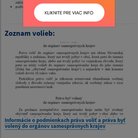
Zoznam volieb:
Informácie o podmienkach práva voliť a práva byť
volený do orgánov samosprávnych krajov