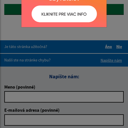
☆ Mobilná aplikácia obce
Je táto stránka užitočná?
Áno
Nie
Boli tieto 
Boli 
Našli ste na stránke chybu?
Napíšte nám
Napíšte nám:
Meno (povinné)
E-mailová adresa (povinné)