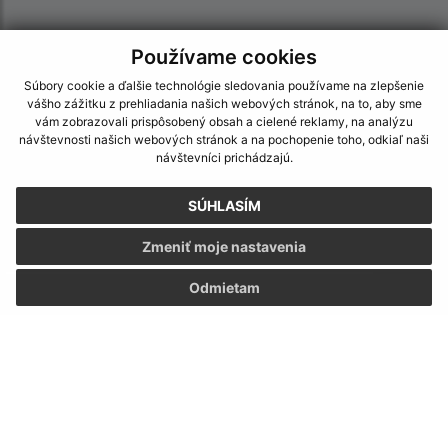
Používame cookies
Súbory cookie a ďalšie technológie sledovania používame na zlepšenie
vášho zážitku z prehliadania našich webových stránok, na to, aby sme
vám zobrazovali prispôsobený obsah a cielené reklamy, na analýzu
návštevnosti našich webových stránok a na pochopenie toho, odkiaľ naši
návštevníci prichádzajú.
SÚHLASÍM
Zmeniť moje nastavenia
Odmietam
Informácie o stránke:
Vyhlásenie o prístupnosti
Autorské práva
Ochrana osobných údajov
Navigácia: