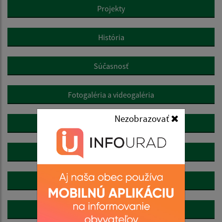
Projekty
História
Súčasnosť
Fotogaléria a videogaléria
Nezobrazovať
Kultúra
Cestovný ruch
Dobrovoľný hasičský zbor
Odvoz odpadu