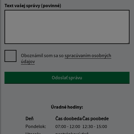
Text vašej správy (povinné)
Oboznámil som sa so
spracúvaním osobných
údajov
Google reCaptcha Response
Odoslať správu
Úradné hodiny:
Deň
Čas doobeda
Čas poobede
Pondelok:
07:00 - 12:00
12:30 - 15:00