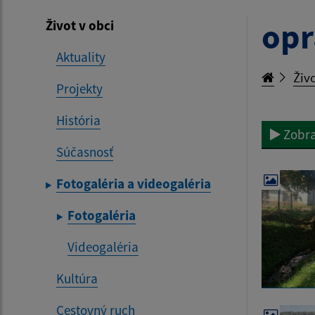
opr
Život v obci
Aktuality
Živo
Projekty
História
Zobra
Súčasnosť
Fotogaléria a videogaléria
Fotogaléria
Videogaléria
Kultúra
Cestovný ruch