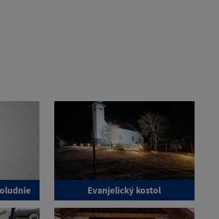
oludnie
Evanjelický kostol