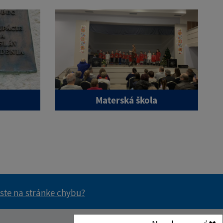
Materská škola
 ste na stránke chybu?
vás užitočné?
e pre vás užitočné?