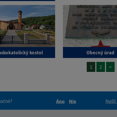
skokatolický kostol
Obecný úrad
1
2
>
itočné?
Našli
Áno
Nie
Boli tieto informácie pre 
Boli tieto informáci