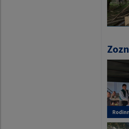
Zozn
Rodinn