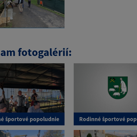
am fotogalérií:
é športové popoludnie
Rodinné športové pop