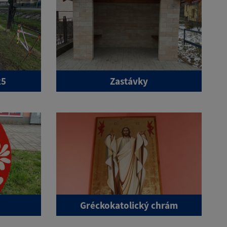
25
Zastávky
Gréckokatolický chrám